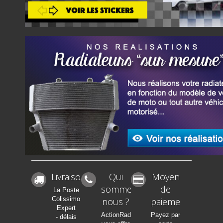
Livraison
Qui
Moyen
sommes-
de
La Poste
Colissimo
nous ?
paiement
Expert
ActionRadia
Payez par
- délais