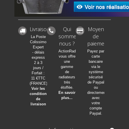
Livraison
Qui
Moyen
sommes-
de
La Poste
Colissimo
nous ?
paiement
Expert
ActionRadia
Payez par
- délais
vous offre
carte
express
une
bancaire
2 à 3
gamme
via le
jours /
de
système
Forfait :
radiateurs
sécurisé
11 €TTC
très
de Paypal
(FRANCE)
étoffée.
ou
Voir les
En savoir
directement
conditions
plus...
avec
de
votre
livraison
compte
Paypal.