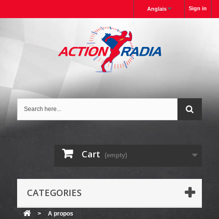
Sign in
Anglais
Cart
(empty)
CATEGORIES
>
A propos