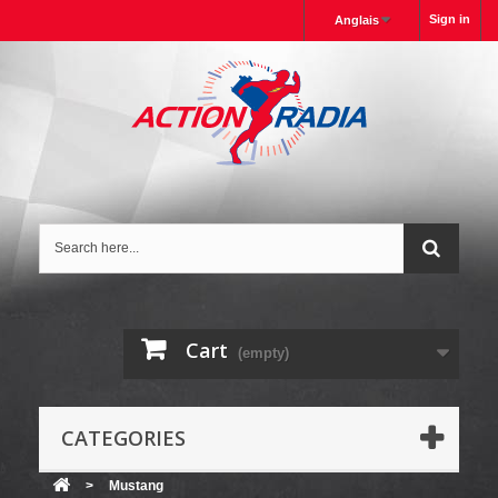
Sign in
Anglais
Cart
(empty)
CATEGORIES
>
Mustang