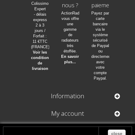
Colissimo
nous ?
paiement
Expert
ActionRadia
Payez par
- délais
vous offre
carte
express
une
bancaire
2 à 3
gamme
via le
jours /
de
système
Forfait :
radiateurs
sécurisé
11 €TTC
très
de Paypal
(FRANCE)
étoffée.
ou
Voir les
En savoir
directement
conditions
plus...
avec
de
votre
livraison
compte
Paypal.
Information
My account
Store Information
close