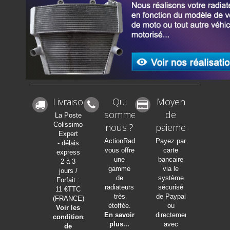
Livraison
Qui
Moyen
sommes-
de
La Poste
Colissimo
nous ?
paiement
Expert
ActionRadia
Payez par
- délais
vous offre
carte
express
une
bancaire
2 à 3
gamme
via le
jours /
de
système
Forfait :
radiateurs
sécurisé
11 €TTC
très
de Paypal
(FRANCE)
étoffée.
ou
Voir les
En savoir
directement
conditions
plus...
avec
de