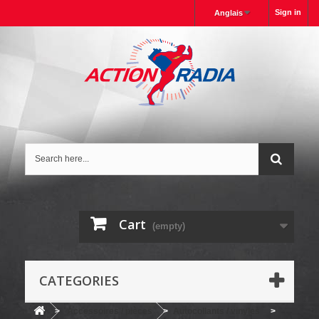
Sign in
Anglais
Cart
(empty)
CATEGORIES
>
Accessoires / pièces
>
Autocollants / vinyles
>