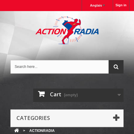
Sign in
Anglais
Cart
(empty)
CATEGORIES
>
ACTIONRADIA