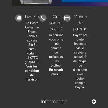
Livraison
Qui
Moyen
sommes-
de
La Poste
Colissimo
nous ?
paiement
Expert
ActionRadia
Payez par
- délais
vous offre
carte
express
une
bancaire
2 à 3
gamme
via le
jours /
de
système
Forfait :
radiateurs
sécurisé
11 €TTC
très
de Paypal
(FRANCE)
étoffée.
ou
Voir les
En savoir
directement
conditions
plus...
avec
de
votre
livraison
compte
Paypal.
Information