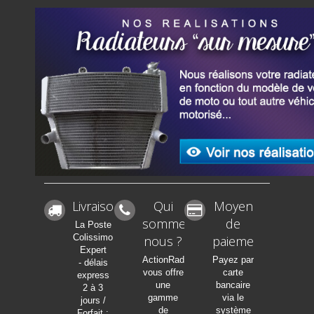
Livraison
Qui
Moyen
sommes-
de
La Poste
Colissimo
nous ?
paiement
Expert
ActionRadia
Payez par
- délais
vous offre
carte
express
une
bancaire
2 à 3
gamme
via le
jours /
de
système
Forfait :