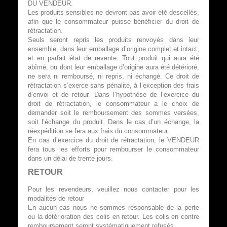
DU VENDEUR.
Les produits sensibles ne devront pas avoir été descellés,
afin que le consommateur puisse bénéficier du droit de
rétractation.
Seuls seront repris les produits renvoyés dans leur
ensemble, dans leur emballage d’origine complet et intact,
et en parfait état de revente. Tout produit qui aura été
abîmé, ou dont leur emballage d’origine aura été détérioré,
ne sera ni remboursé, ni repris, ni échangé. Ce droit de
rétractation s’exerce sans pénalité, à l’exception des frais
d’envoi et de retour. Dans l’hypothèse de l’exercice du
droit de rétractation, le consommateur a le choix de
demander soit le remboursement des sommes versées,
soit l’échange du produit. Dans le cas d’un échange, la
réexpédition se fera aux frais du consommateur.
En cas d’exercice du droit de rétractation, le VENDEUR
fera tous les efforts pour rembourser le consommateur
dans un délai de trente jours.
RETOUR
Pour les revendeurs, veuillez nous contacter pour les
modalités de retour
En aucun cas nous ne sommes responsable de la perte
ou la détérioration des colis en retour. Les colis en contre
remboursement seront systématiquement refusés.