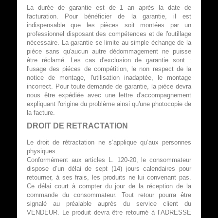
La durée de garantie est de 1 an après la date de
facturation. Pour bénéficier de la garantie, il est
indispensable que les pièces soit montées par un
professionnel disposant des compétences et de l'outillage
nécessaire. La garantie se limite au simple échange de la
pièce sans qu'aucun autre dédommagement ne puisse
être réclamé. Les cas d'exclusion de garantie sont :
l'usage des piéces de compétition, le non respect de la
notice de montage, l'utilisation inadaptée, le montage
incorrect. Pour toute demande de garantie, la pièce devra
nous être expédiée avec une lettre d'accompagnement
expliquant l'origine du problème ainsi qu'une photocopie de
la facture.
DROIT DE RETRACTATION
Le droit de rétractation ne s’applique qu’aux personnes
physiques.
Conformément aux articles L. 120-20, le consommateur
dispose d’un délai de sept (14) jours calendaires pour
retourner, à ses frais, les produits ne lui convenant pas.
Ce délai court à compter du jour de la réception de la
commande du consommateur. Tout retour pourra être
signalé au préalable auprès du service client du
VENDEUR. Le produit devra être retourné à l’ADRESSE