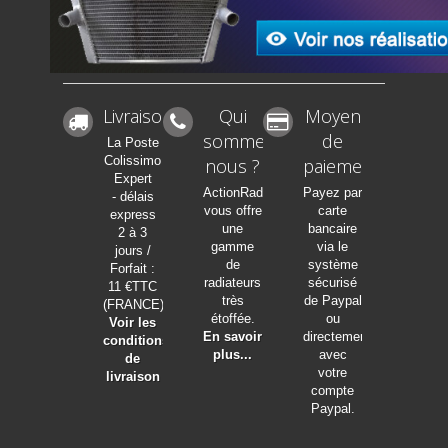
Livraison
Qui
Moyen
sommes-
de
La Poste
Colissimo
nous ?
paiement
Expert
ActionRadia
Payez par
- délais
vous offre
carte
express
une
bancaire
2 à 3
gamme
via le
jours /
de
système
Forfait :
radiateurs
sécurisé
11 €TTC
très
de Paypal
(FRANCE)
étoffée.
ou
Voir les
En savoir
directement
conditions
plus...
avec
de
votre
livraison
compte
Paypal.