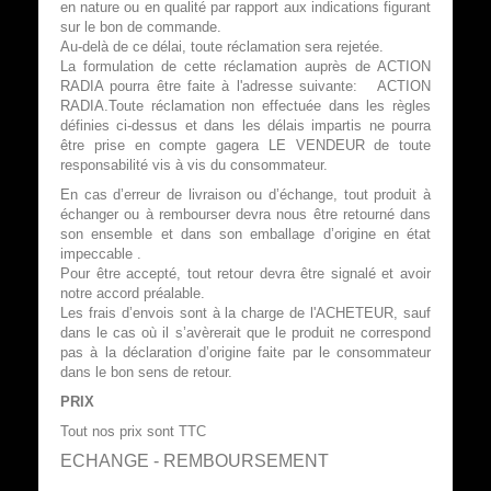
en nature ou en qualité par rapport aux indications figurant
sur le bon de commande.
Au-delà de ce délai, toute réclamation sera rejetée.
La formulation de cette réclamation auprès de ACTION
RADIA pourra être faite à l'adresse suivante: ACTION
RADIA.Toute réclamation non effectuée dans les règles
définies ci-dessus et dans les délais impartis ne pourra
être prise en compte gagera LE VENDEUR de toute
responsabilité vis à vis du consommateur.
En cas d’erreur de livraison ou d’échange, tout produit à
échanger ou à rembourser devra nous être retourné dans
son ensemble et dans son emballage d’origine en état
impeccable .
Pour être accepté, tout retour devra être signalé et avoir
notre accord préalable.
Les frais d’envois sont à la charge de l'ACHETEUR, sauf
dans le cas où il s’avèrerait que le produit ne correspond
pas à la déclaration d’origine faite par le consommateur
dans le bon sens de retour.
PRIX
Tout nos prix sont TTC
ECHANGE - REMBOURSEMENT