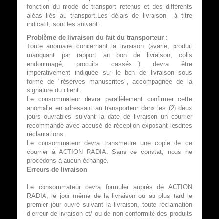
fonction du mode de transport retenus et des différents
aléas liés au transport.Les délais de livraison à titre
indicatif, sont les suivant:
Problème de livraison du fait du transporteur :
Toute anomalie concernant la livraison (avarie, produit
manquant par rapport au bon de livraison, colis
endommagé, produits cassés…) devra être
impérativement indiquée sur le bon de livraison sous
forme de "réserves manuscrites", accompagnée de la
signature du client.
Le consommateur devra parallèlement confirmer cette
anomalie en adressant au transporteur dans les (2) deux
jours ouvrables suivant la date de livraison un courrier
recommandé avec accusé de réception exposant lesdites
réclamations.
Le consommateur devra transmettre une copie de ce
courrier à ACTION RADIA. Sans ce constat, nous ne
procédons à aucun échange.
Erreurs de livraison
Le consommateur devra formuler auprès de ACTION
RADIA, le jour même de la livraison ou au plus tard le
premier jour ouvré suivant la livraison, toute réclamation
d’erreur de livraison et/ ou de non-conformité des produits