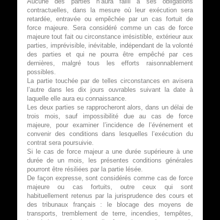
Aucune des parties n’aura failli à ses obligations
contractuelles, dans la mesure où leur exécution sera
retardée, entravée ou empêchée par un cas fortuit de
force majeure. Sera considéré comme un cas de force
majeure tout fait ou circonstance irrésistible, extérieur aux
parties, imprévisible, inévitable, indépendant de la volonté
des parties et qui ne pourra être empêché par ces
dernières, malgré tous les efforts raisonnablement
possibles.
La partie touchée par de telles circonstances en avisera
l’autre dans les dix jours ouvrables suivant la date à
laquelle elle aura eu connaissance.
Les deux parties se rapprocheront alors, dans un délai de
trois mois, sauf impossibilité due au cas de force
majeure, pour examiner l’incidence de l’événement et
convenir des conditions dans lesquelles l’exécution du
contrat sera poursuivie.
Si le cas de force majeur a une durée supérieure à une
durée de un mois, les présentes conditions générales
pourront être résiliées par la partie lésée.
De façon expresse, sont considérés comme cas de force
majeure ou cas fortuits, outre ceux qui sont
habituellement retenus par la jurisprudence des cours et
des tribunaux français : le blocage des moyens de
transports, tremblement de terre, incendies, tempêtes,