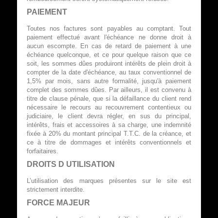
PAIEMENT
Toutes nos factures sont payables au comptant. Tout
paiement effectué avant l'échéance ne donne droit à
aucun escompte. En cas de retard de paiement à une
échéance quelconque, et ce pour quelque raison que ce
soit, les sommes dûes produiront intérêts de plein droit à
compter de la date d'échéance, au taux conventionnel de
1,5% par mois, sans autre formalité, jusqu'à paiement
complet des sommes dûes. Par ailleurs, il est convenu à
titre de clause pénale, que si la défaillance du client rend
nécessaire le recours au recouvrement contentieux ou
judiciaire, le client devra régler, en sus du principal,
intérêts, frais et accessoires à sa charge, une indemnité
fixée à 20% du montant principal T.T.C. de la créance, et
ce à titre de dommages et intérêts conventionnels et
forfaitaires.
DROITS D UTILISATION
L’utilisation des marques présentes sur le site est
strictement interdite.
FORCE MAJEUR