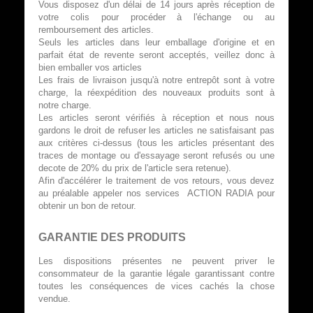
Vous disposez d'un délai de 14 jours après réception de
votre colis pour procéder à l'échange ou au
remboursement des articles.
Seuls les articles dans leur emballage d'origine et en
parfait état de revente seront acceptés, veillez donc à
bien emballer vos articles
Les frais de livraison jusqu'à notre entrepôt sont à votre
charge, la réexpédition des nouveaux produits sont à
notre charge.
Les articles seront vérifiés à réception et nous nous
gardons le droit de refuser les articles ne satisfaisant pas
aux critères ci-dessus (tous les articles présentant des
traces de montage ou d'essayage seront refusés ou une
decote de 20% du prix de l'article sera retenue).
Afin d'accélérer le traitement de vos retours, vous devez
au préalable appeler nos services ACTION RADIA pour
obtenir un bon de retour.
GARANTIE DES PRODUITS
Les dispositions présentes ne peuvent priver le
consommateur de la garantie légale garantissant contre
toutes les conséquences de vices cachés la chose
vendue.