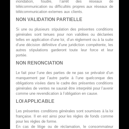
inondation, foudre, l’arrêt des réseaux de
télécommunication ou difficultés propres aux réseaux de
télécommunication externes aux clients.
NON VALIDATION PARTIELLE
Si une ou plusieurs stipulation des présentes conditions
générales sont tenues pour non validées ou déclarées
telles en application d’une loi, d’un règlement ou à la suite
d’une décision définitive d’une juridiction compétente, les
autres stipulations garderont toute leur force et leur
portée.
NON RENONCIATION
Le fait pour l’une des parties de ne pas se prévaloir d’un
manquement par l’autre partie à l’une quelconque des
obligations visées dans le cadre des présentes conditions
générales de ventes ne saurait être interprété pour l’avenir
comme une revendication à l’obligation en cause.
LOI APPLICABLE
Les présentes conditions générales sont soumises à la loi
française. Il en est ainsi pour les règles de fonds comme
pour les règles de forme.
En cas de litige ou de réclamation, le consommateur