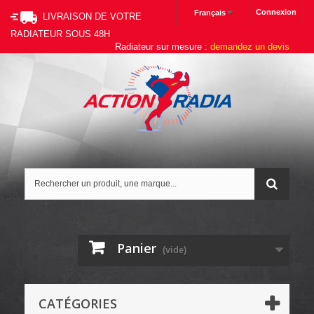
Connexion
Français
LIVRAISON DE VOTRE
RADIATEUR SOUS 48H
Radiateur sur mesure :
demandez un devis
Panier
(vide)
CATÉGORIES