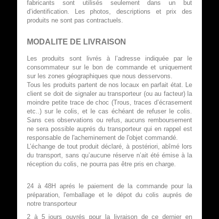
fabricants sont utilisés seulement dans un but
d’identification. Les photos, descriptions et prix des
produits ne sont pas contractuels.
MODALITE DE LIVRAISON
Les produits sont livrés à l’adresse indiquée par le
consommateur sur le bon de commande et uniquement
sur les zones géographiques que nous desservons.
Tous les produits partent de nos locaux en parfait état. Le
client se doit de signaler au transporteur (ou au facteur) la
moindre petite trace de choc (Trous, traces d’écrasement
etc..) sur le colis, et le cas échéant de refuser le colis.
Sans ces observations ou refus, aucuns remboursement
ne sera possible auprés du transporteur qui en rappel est
responsable de l'acheminement de l'objet commandé.
L’échange de tout produit déclaré, à postériori, abîmé lors
du transport, sans qu’aucune réserve n’ait été émise à la
réception du colis, ne pourra pas être pris en charge.
24 à 48H aprés le paiement de la commande pour la
préparation, l'emballage et le dépot du colis auprés de
notre transporteur
2 à 5 jours ouvrés pour la livraison de ce dernier en