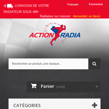
Connexion
Français
LIVRAISON DE VOTRE
RADIATEUR SOUS 48H
Radiateur sur mesure :
demandez un devis
Panier
(vide)
CATÉGORIES