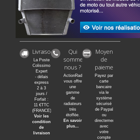
Livraison
Qui
Moyen
sommes-
de
La Poste
Colissimo
nous ?
paiement
Expert
ActionRadia
Payez par
- délais
vous offre
carte
express
une
bancaire
2 à 3
gamme
via le
jours /
de
système
Forfait :
radiateurs
sécurisé
11 €TTC
très
de Paypal
(FRANCE)
étoffée.
ou
Voir les
En savoir
directement
conditions
plus...
avec
de
votre
livraison
compte