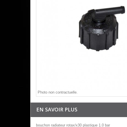
Photo non contractuelle.
EN SAVOIR PLUS
bouchon radiateur rotax/x30 plastique 1.0 bar