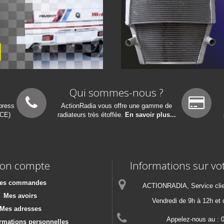
Qui sommes-nous ?
press
ActionRadia vous offre une gamme de
NCE)
radiateurs très étoffée.
En savoir plus...
n
on compte
Informations sur vo
es commandes
ACTIONRADIA, Service clien
Mes avoirs
Vendredi de 9h à 12h et
Mes adresses
Appelez-nous au :
rmations personnelles