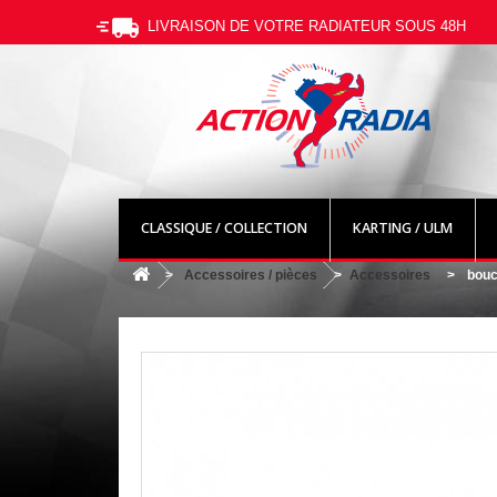
LIVRAISON DE VOTRE RADIATEUR SOUS 48H
CLASSIQUE / COLLECTION
KARTING / ULM
>
Accessoires / pièces
>
Accessoires
>
bouc